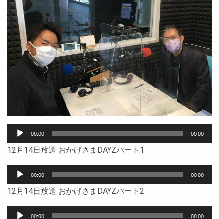
音
00:00
00:00
声
12月14日放送 おかげさまDAYZパート1
プ
レ
音
ー
00:00
00:00
声
ヤ
12月14日放送 おかげさまDAYZパート2
プ
ー
レ
音
ー
00:00
00:00