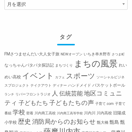
去
の
投
稿
タグ
FMさつませんだい大人女子旅
いちき串木野市
NEWオープン
さつま町
まちの風景
なっちゃんパタパタ探訪記
れい
まちづくり
イベント
スポーツ
めい高校
ソーシャルビジネ
カフェ
バスケットボール
ハンドメイド
スプロジェクト
テイクアウト
ディナー
人
地区コミュニ
伝統芸能
リバーフロントラジオ
ランチ
ティ
子どもたちの声
子どもたち
子育て.com
子育て
学校
旧陽成
川内川
川内高校
番組
密着
川内商工高校
川内商工高等学校
歴史
消防局からのお知らせ
甑島
甑
小学校
甑大橋
薩摩川内市