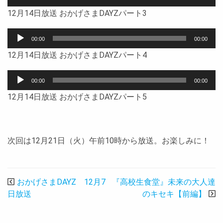
声
ヤ
12月14日放送 おかげさまDAYZパート3
プ
ー
レ
音
ー
00:00
00:00
声
ヤ
12月14日放送 おかげさまDAYZパート4
プ
ー
レ
音
ー
00:00
00:00
声
ヤ
12月14日放送 おかげさまDAYZパート5
プ
ー
レ
ー
ヤ
次回は12月21日（火）午前10時から放送。お楽しみに！
ー
投
おかげさまDAYZ 12月7
『高校生食堂』未来の大人達
稿
日放送
のキセキ【前編】
ナ
ビ