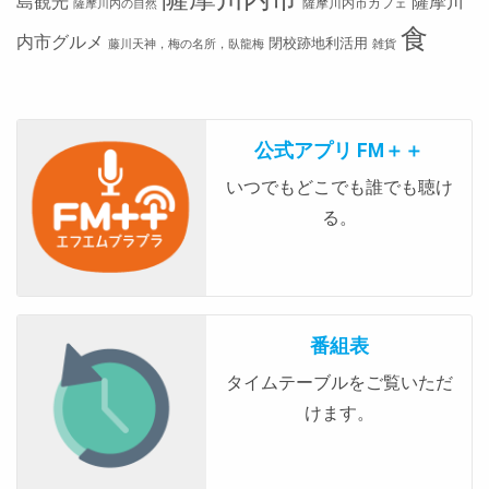
島観光
薩摩川
薩摩川内市カフェ
薩摩川内の自然
食
内市グルメ
閉校跡地利活用
藤川天神，梅の名所，臥龍梅
雑貨
公式アプリ FM＋＋
いつでもどこでも誰でも聴け
る。
番組表
タイムテーブルをご覧いただ
けます。