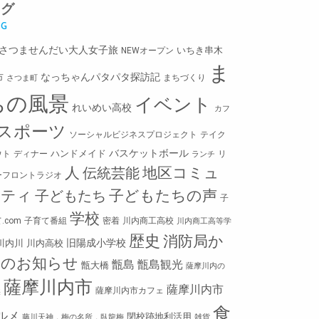
タグ
Mさつませんだい大人女子旅
いちき串木
NEWオープン
ま
なっちゃんパタパタ探訪記
市
まちづくり
さつま町
ちの風景
イベント
れいめい高校
カフ
スポーツ
ソーシャルビジネスプロジェクト
テイク
バスケットボール
ハンドメイド
ウト
ディナー
リ
ランチ
人
地区コミュ
伝統芸能
ーフロントラジオ
ニティ
子どもたちの声
子どもたち
子
学校
.com
子育て番組
密着
川内商工高校
川内商工高等学
歴史
消防局か
旧陽成小学校
川内川
川内高校
らのお知らせ
甑島
甑島観光
甑大橋
薩摩川内の
薩摩川内市
薩摩川内市
薩摩川内市カフェ
然
食
ルメ
閉校跡地利活用
藤川天神，梅の名所，臥龍梅
雑貨