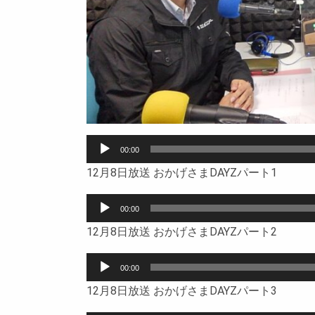
音
00:00
声
12月8日放送 おかげさまDAYZパート1
プ
レ
音
ー
00:00
声
ヤ
12月8日放送 おかげさまDAYZパート2
プ
ー
レ
音
ー
00:00
声
ヤ
12月8日放送 おかげさまDAYZパート3
プ
ー
レ