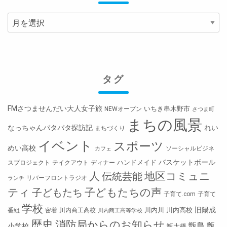
過
去
の
投
稿
タグ
FMさつませんだい大人女子旅
いちき串木野市
NEWオープン
さつま町
まちの風景
なっちゃんパタパタ探訪記
れい
まちづくり
イベント
スポーツ
めい高校
ソーシャルビジネ
カフェ
バスケットボール
ハンドメイド
スプロジェクト
テイクアウト
ディナー
人
地区コミュニ
伝統芸能
リバーフロントラジオ
ランチ
ティ
子どもたちの声
子どもたち
子育て.com
子育て
学校
旧陽成
川内川
川内高校
番組
密着
川内商工高校
川内商工高等学校
歴史
消防局からのお知らせ
甑島
甑
小学校
甑大橋