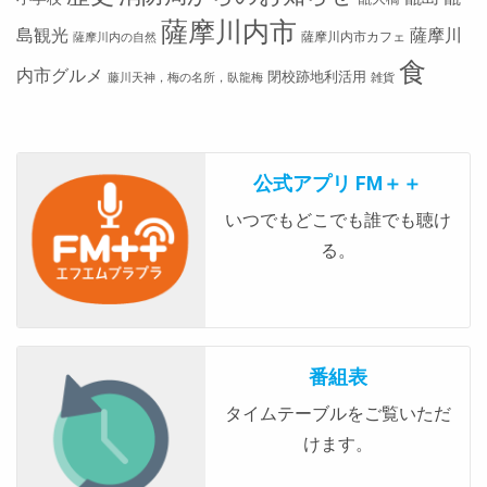
薩摩川内市
島観光
薩摩川
薩摩川内市カフェ
薩摩川内の自然
食
内市グルメ
閉校跡地利活用
藤川天神，梅の名所，臥龍梅
雑貨
公式アプリ FM＋＋
いつでもどこでも誰でも聴け
る。
番組表
タイムテーブルをご覧いただ
けます。