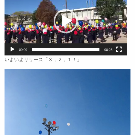
プ
レ
ー
ヤ
ー
00:00
00:25
いよいよリリース「３，２，１！」