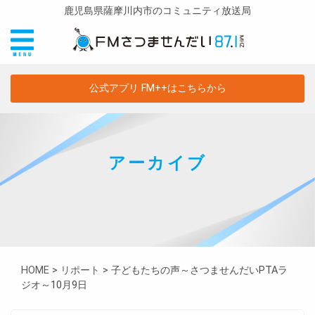
鹿児島県薩摩川内市のコミュニティ放送局
公式アプリ FM++はこちらから
アーカイブ
HOME
>
リポート
>
子どもたちの声～さつませんだいPTAラ
ジオ～10月9日