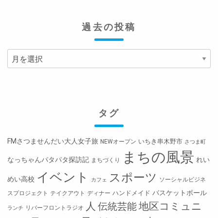
過去の投稿
過
去
の
投
稿
タグ
FMさつませんだい大人女子旅
いちき串木野市
NEWオープン
さつま町
まちの風景
なっちゃんパタパタ探訪記
れい
まちづくり
イベント
スポーツ
めい高校
ソーシャルビジネ
カフェ
バスケットボール
ハンドメイド
スプロジェクト
テイクアウト
ディナー
人
地区コミュニ
伝統芸能
リバーフロントラジオ
ランチ