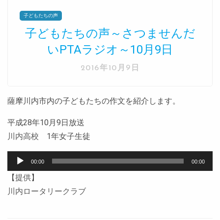
子どもたちの声
子どもたちの声～さつませんだ
いPTAラジオ～10月9日
2016年10月9日
薩摩川内市内の子どもたちの作文を紹介します。
平成28年10月9日放送
川内高校
1年女子生徒
音
00:00
00:00
声
【提供】
プ
川内ロータリークラブ
レ
ー
ヤ