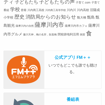
ティ
子どもたちの声
子どもたち
子育て.com
子育て
学校
旧陽成
川内川
川内高校
番組
密着
川内商工高校
川内商工高等学校
歴史
消防局からのお知らせ
甑島
甑
小学校
甑大橋
薩摩川内市
島観光
薩摩川
薩摩川内市カフェ
薩摩川内の自然
食
内市グルメ
閉校跡地利活用
藤川天神，梅の名所，臥龍梅
雑貨
公式アプリ FM＋＋
いつでもどこでも誰でも聴け
る。
番組表