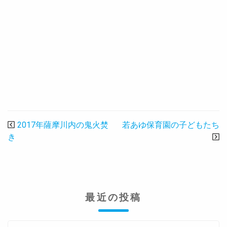
投
2017年薩摩川内の鬼火焚
若あゆ保育園の子どもたち
稿
き
ナ
ビ
ゲ
ー
最近の投稿
シ
ョ