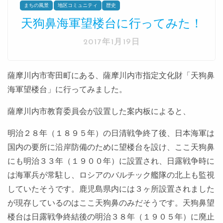
まちの風景
地区コミュニティ
歴史
天狗鼻海軍望楼台に行ってみた！
2017年1月19日
薩摩川内市寄田町にある、薩摩川内市指定文化財「天狗鼻
海軍望楼台」に行ってみました。
薩摩川内市教育委員会が設置した案内板によると、
明治２８年（１８９５年）の日清戦争終了後、日本海軍は
国内の要所に沿岸防備のために望楼台を設け、ここ天狗鼻
にも明治３３年（１９００年）に設置され、日露戦争時に
は海軍兵が常駐し、ロシアのバルチック艦隊の北上も監視
していたそうです。鹿児島県内には３ヶ所設置されました
が現存しているのはここ天狗鼻のみだそうです。天狗鼻望
楼台は日露戦争終結後の明治３８年（１９０５年）に廃止