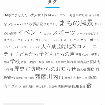
タグ
FMさつませんだい大人女子旅
いちき串木野市
NEWオープン
さつま町
まちの風景
なっちゃんパタパタ探訪記
れい
まちづくり
イベント
スポーツ
めい高校
ソーシャルビジネ
カフェ
バスケットボール
ハンドメイド
スプロジェクト
テイクアウト
ディナー
人
地区コミュニ
伝統芸能
リバーフロントラジオ
ランチ
ティ
子どもたちの声
子どもたち
子育て.com
子育て
学校
旧陽成
川内川
川内高校
番組
密着
川内商工高校
川内商工高等学校
歴史
消防局からのお知らせ
甑島
甑
小学校
甑大橋
薩摩川内市
島観光
薩摩川
薩摩川内市カフェ
薩摩川内の自然
食
内市グルメ
閉校跡地利活用
藤川天神，梅の名所，臥龍梅
雑貨