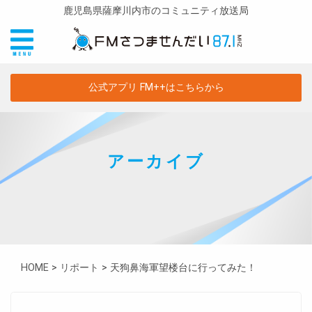
鹿児島県薩摩川内市のコミュニティ放送局
公式アプリ FM++はこちらから
アーカイブ
HOME
>
リポート
>
天狗鼻海軍望楼台に行ってみた！