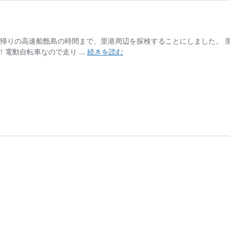
 帰りの高速船甑島の時間まで、里港周辺を探検することにしました。 
甑
！電動自転車なので走り …
続きを読む
旅
2019
Vol.
４
【
里
港
周
辺
探
検
編】