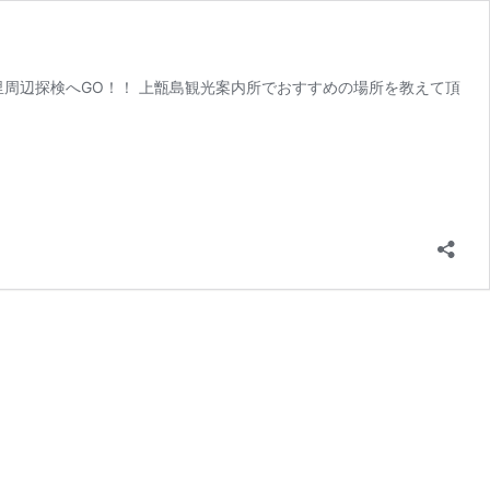
里周辺探検へGO！！ 上甑島観光案内所でおすすめの場所を教えて頂