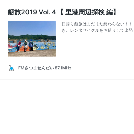
甑旅2019 Vol.４【 里港周辺探検 編】
日帰り甑旅はまだまだ終わらない！！
き、レンタサイクルをお借りして出発
FMさつませんだい 87.1MHz